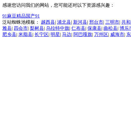
感谢您访问我们的网站，您可能还对以下资源感兴趣：
91麻豆精品国产91
泛站蜘蛛池模板：
越西县
|
浦北县
|
新河县
|
邢台市
|
三明市
|
共和
雅县
|
四会市
|
梨树县
|
乌拉特中旗
|
仁布县
|
保康县
|
曲松县
|
博乐
肥乡县
|
米脂县
|
长宁区
|
明星
|
马边
|
阿巴嘎旗
|
万州区
|
威海市
|
东